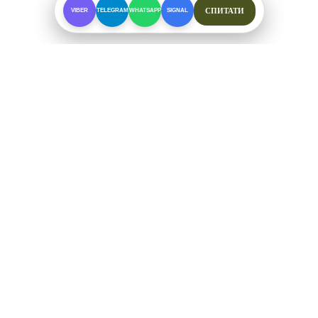
СПИТАТИ
VIBER
TELEGRAM
WHATSAPP
SIGNAL
ПРО МАГАЗИН
Спеціалізоване взуття для складних умов. Офіційні
відправки від ФОП Рибалкін А. С.
+38 (097) 123-57-91
ЗВ'ЯЗОК ТА СОЦМЕРЕЖІ
Telegram
Viber
WhatsApp
Signal
Instagram @taktychnevzuttya