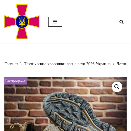
Перейти
к
содержимому
Главная
\
Тактические кроссовки весна лето 2026 Украина
\
Летние 
Распродажа!