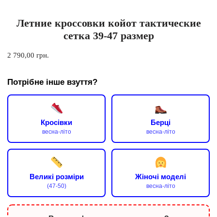
Летние кроссовки койот тактические
сетка 39-47 размер
2 790,00
грн.
Потрібне інше взуття?
Кросівки
Берці
весна-літо
весна-літо
Великі розміри
Жіночі моделі
(47-50)
весна-літо