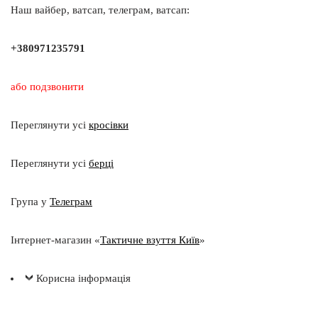
Наш вайбер, ватсап, телеграм, ватсап:
+380971235791
або подзвонити
Переглянути усі
кросівки
Переглянути усі
берці
Група у
Телеграм
Інтернет-магазин «
Тактичне взуття Київ
»
Корисна інформація