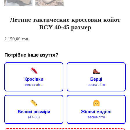
Летние тактические кроссовки койот
ВСУ 40-45 размер
2 150,00
грн.
Потрібне інше взуття?
Кросівки
Берці
весна-літо
весна-літо
Великі розміри
Жіночі моделі
(47-50)
весна-літо