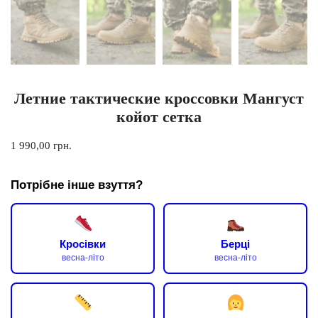
Летние тактические кроссовки Мангуст
койот сетка
1 990,00
грн.
Потрібне інше взуття?
Кросівки
Берці
весна-літо
весна-літо