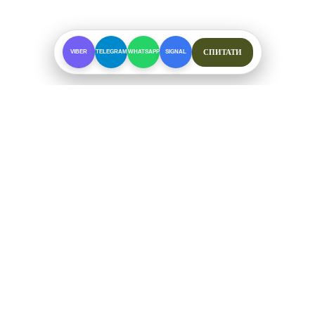
СПИТАТИ
VIBER
TELEGRAM
WHATSAPP
SIGNAL
ПРО МАГАЗИН
Спеціалізоване взуття для складних умов. Офіційні
відправки від ФОП Рибалкін А. С.
+38 (097) 123-57-91
ЗВ'ЯЗОК ТА СОЦМЕРЕЖІ
Telegram
Viber