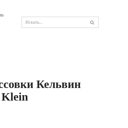
то
ссовки Кельвин
 Klein