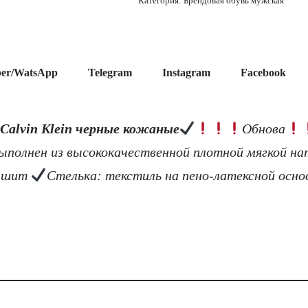
Категория:
Брендовая обувь мужская
ber/WatsApp
Telegram
Instagram
Facebook
Calvin Klein черные кожаные
Обнова
выполнен из высококачественной плотной мягкой н
дышит
Стелька: текстиль на пено-латексной осно