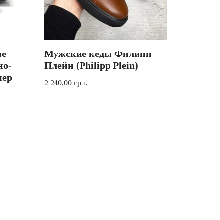
ие
Мужские кеды Филипп
но-
Плейн (Philipp Plein)
мер
2 240,00
грн.