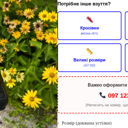
Потрібне інше взуття?
Кросівки
весна-літо
Великі розміри
(47-50)
Важко оформити
097 12
(Натисніть на номер, щ
Розмір (довжина устілки)