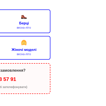
Берці
весна-літо
Жіночі моделі
весна-літо
 замовлення?
3 57 91
об зателефонувати)