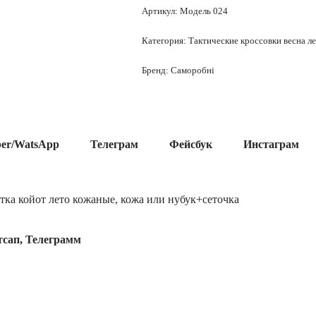
Артикул:
Модель 024
Категория:
Тактические кроссовки весна л
Бренд:
Саморобні
ber/WatsApp
Телеграм
Фейсбук
Инстаграм
тка койот лето кожаные, кожа или нубук+сеточка
тсап, Телеграмм