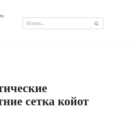
то
тические
тние сетка койот