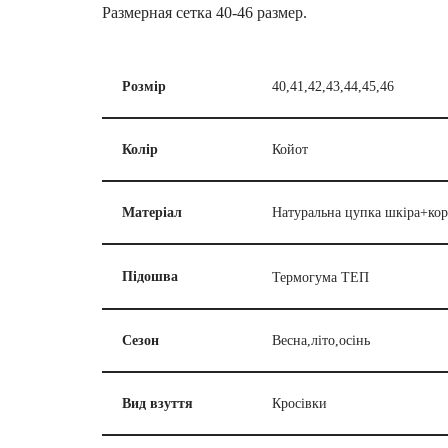
Размерная сетка 40-46 размер.
Розмір
40,41,42,43,44,45,46
Колір
Койот
Матеріал
Натуральна цупка шкіра+кор
Термогума ТЕП
Підошва
Сезон
Весна,літо,осінь
Вид взуття
Кросівки