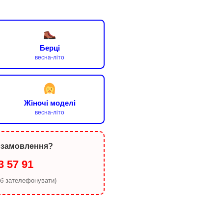
Берці
весна-літо
Жіночі моделі
весна-літо
 замовлення?
3 57 91
об зателефонувати)