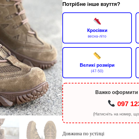
Потрібне інше взуття?
Кросівки
весна-літо
Великі розміри
(47-50)
Важко оформити
097 12
(Натисніть на номер, щ
Довжина по устілці