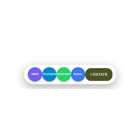
СПИТАТИ
VIBER
TELEGRAM
WHATSAPP
SIGNAL
ПРО МАГАЗИН
Спеціалізоване взуття для складних умов. Офіційні
відправки від ФОП Рибалкін А. С.