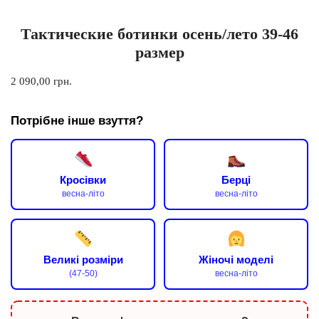
Тактические ботинки осень/лето 39-46
размер
2 090,00
грн.
Потрібне інше взуття?
Кросівки
Берці
весна-літо
весна-літо
Великі розміри
Жіночі моделі
(47-50)
весна-літо