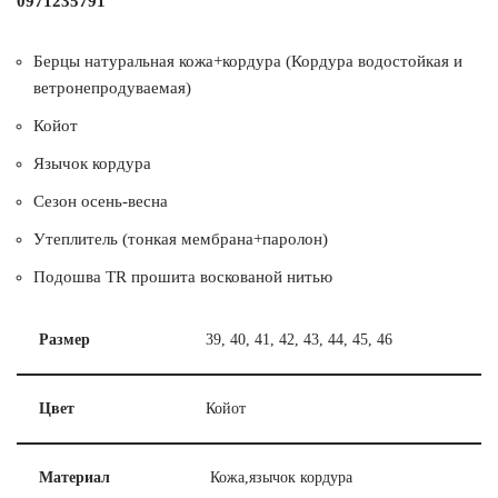
0971235791
Берцы натуральная кожа+кордура (Кордура водостойкая и
ветронепродуваемая)
Койот
Язычок кордура
Сезон осень-весна
Утеплитель (тонкая мембрана+паролон)
Подошва TR прошита воскованой нитью
Размер
39, 40, 41, 42, 43, 44, 45, 46
Цвет
Койот
Материал
Кожа,язычок кордура