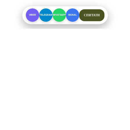
СПИТАТИ
VIBER
TELEGRAM
WHATSAPP
SIGNAL
ПРО МАГАЗИН
Спеціалізоване взуття для складних умов. Офіційні
відправки від ФОП Рибалкін А. С.
+38 (097) 123-57-91
ЗВ'ЯЗОК ТА СОЦМЕРЕЖІ
Telegram
Viber
WhatsApp
Signal