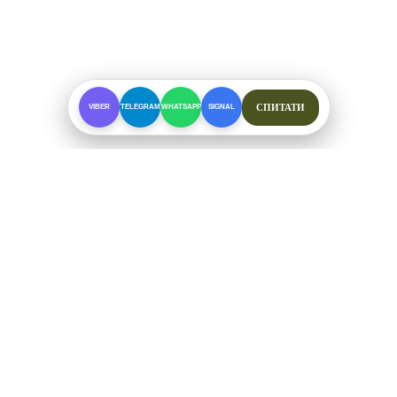
СПИТАТИ
VIBER
TELEGRAM
WHATSAPP
SIGNAL
ПРО МАГАЗИН
Спеціалізоване взуття для складних умов. Офіційні
відправки від ФОП Рибалкін А. С.
+38 (097) 123-57-91
ЗВ'ЯЗОК ТА СОЦМЕРЕЖІ
Telegram
Viber