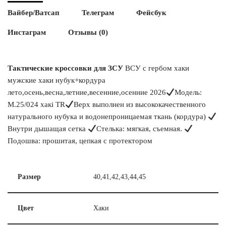
Вайбер/Ватсап
Телеграм
Фейсбук
Инстаграм
Отзывы (0)
Тактические кроссовки для ЗСУ
ВСУ с гербом хаки
мужские хаки нубук+кордура
лето,осень,весна,летние,весенние,осенние 2026
Модель:
М.25/024 хакі TR
Верх выполнен из высококачественного
натурального нубука и водонепроницаемая ткань (кордура)
Внутри дышащая сетка
Стелька: мягкая, съемная.
Подошва: прошитая, цепкая с протектором
Размер
40,41,42,43,44,45
Цвет
Хаки