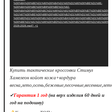
%D0%BA%D0%BE%D1%80%D0%B4%D1%83%D1%80%D0%BE%D1%8E-
%D0%BA%D0%BE%D0%B9%D0%BE%D1%82-
%D0%B4%D0%B5%D0%BC%D1%96%D1%81%D0%B5%D0%B7%D0%BE%D0%BD
%D1%87%D0%BE%D0%BB%D0%BE%D0%B2%D1%96%D1%87%D1%96%D0%B6
%D0%BD%D1%83%D0%B1%D1%83%D0%BA%D0%BA%D0%BE%D1%80%D0%B4
%D0%BE%D1%81%D1%96%D0%BD%D1%8C%D0%B2%D0%B5%D1%81%D0%BD
2026-2026.mp4?_=1
Купить тактические кроссовки Стимул
Хамелеон койот кожа+кордура
весна,лето,осень,бежевые,песочные,весенние,лет
✔
Гарантия 1 год
(на верх изделия 60 дней и
год на подошву)