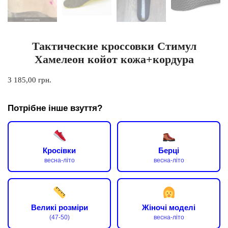
Тактические кроссовки Стимул
Хамелеон койот кожа+кордура
3 185,00
грн.
Потрібне інше взуття?
Кросівки
Берці
весна-літо
весна-літо
Великі розміри
Жіночі моделі
(47-50)
весна-літо