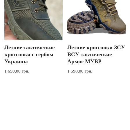
Летние тактические
Летние кроссовки ЗСУ
кроссовки с гербом
ВСУ тактические
Украины
Армос МУВР
1 650,00
грн.
1 590,00
грн.