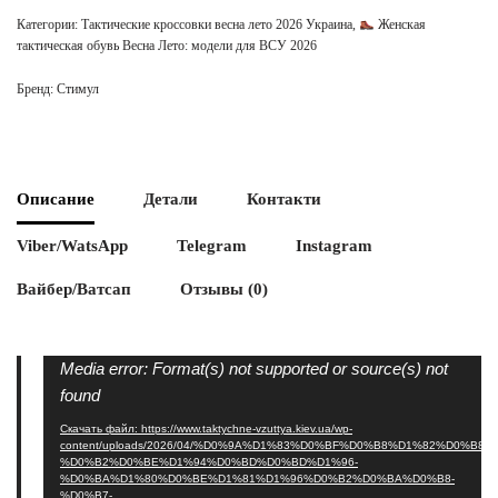
Категории:
Тактические кроссовки весна лето 2026 Украина
,
Женская
тактическая обувь Весна Лето: модели для ВСУ 2026
Бренд:
Стимул
Описание
Детали
Контакти
Viber/WatsApp
Telegram
Instagram
Вайбер/Ватсап
Отзывы (0)
Видеоплеер
Media error: Format(s) not supported or source(s) not
found
Скачать файл: https://www.taktychne-vzuttya.kiev.ua/wp-
content/uploads/2026/04/%D0%9A%D1%83%D0%BF%D0%B8%D1%82%D0%B8-
%D0%B2%D0%BE%D1%94%D0%BD%D0%BD%D1%96-
%D0%BA%D1%80%D0%BE%D1%81%D1%96%D0%B2%D0%BA%D0%B8-
%D0%B7-