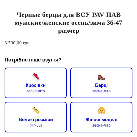
Черные берцы для ВСУ PAV ПАВ
мужские/женские осень/зима 36-47
размер
3 500,00
грн.
Потрібне інше взуття?
Кросівки
Берці
весна-літо
весна-літо
Великі розміри
Жіночі моделі
(47-50)
весна-літо