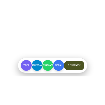
СПИТАТИ
VIBER
TELEGRAM
WHATSAPP
SIGNAL
ПРО МАГАЗИН
Спеціалізоване взуття для складних умов. Офіційні