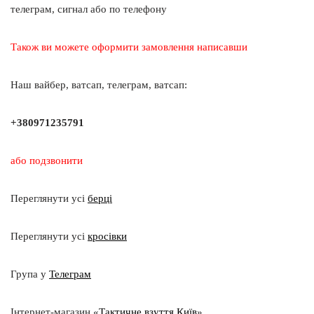
телеграм, сигнал або по телефону
Також ви можете оформити замовлення написавши
Наш вайбер, ватсап, телеграм, ватсап:
+380971235791
або подзвонити
Переглянути усі
берці
Переглянути усі
кросівки
Група у
Телеграм
Інтернет-магазин «
Тактичне взуття Київ
»