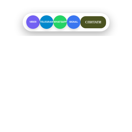
СПИТАТИ
VIBER
TELEGRAM
WHATSAPP
SIGNAL
ПРО МАГАЗИН
Спеціалізоване взуття для складних умов. Офіційні
відправки від ФОП Рибалкін А. С.
+38 (097) 123-57-91
ЗВ'ЯЗОК ТА СОЦМЕРЕЖІ
Telegram
Viber