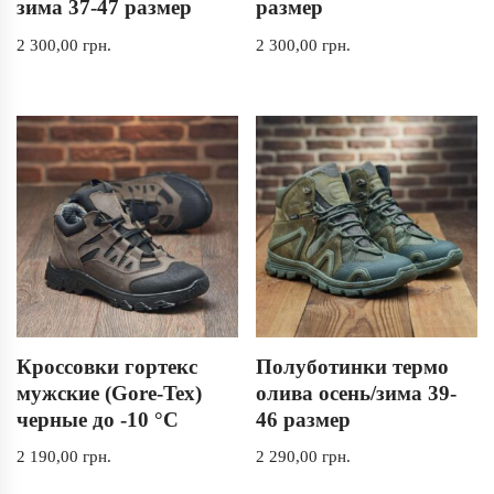
зима 37-47 размер
размер
2 300,00
грн.
2 300,00
грн.
Кроссовки гортекс
Полуботинки термо
мужские (Gore-Tex)
олива осень/зима 39-
черные до -10 °C
46 размер
2 190,00
грн.
2 290,00
грн.